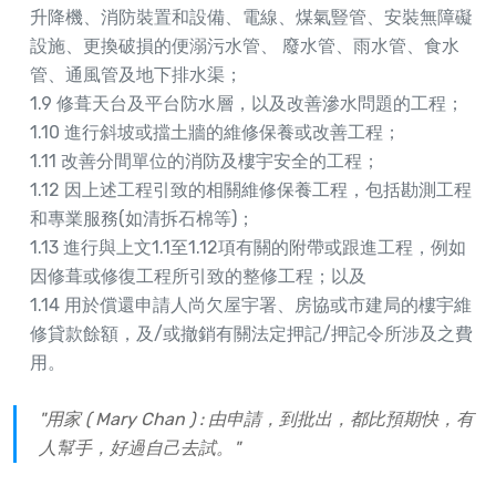
升降機、消防裝置和設備、電線、煤氣豎管、安裝無障礙
設施、更換破損的便溺污水管、 廢水管、雨水管、食水
管、通風管及地下排水渠；
1.9 修葺天台及平台防水層，以及改善滲水問題的工程；
1.10 進行斜坡或擋土牆的維修保養或改善工程；
1.11 改善分間單位的消防及樓宇安全的工程；
1.12 因上述工程引致的相關維修保養工程，包括勘測工程
和專業服務(如清拆石棉等)；
1.13 進行與上文1.1至1.12項有關的附帶或跟進工程，例如
因修葺或修復工程所引致的整修工程；以及
1.14 用於償還申請人尚欠屋宇署、房協或市建局的樓宇維
修貸款餘額，及/或撤銷有關法定押記/押記令所涉及之費
用。
"用家 ( Mary Chan ) : 由申請，到批出，都比預期快，有
人幫手，好過自己去試。"